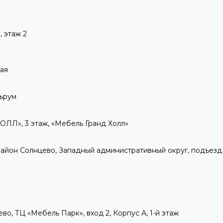
 этаж 2
кая
льрум
ОЛЛ», 3 этаж, «Мебель Гранд Холл»
А, район Солнцево, Западный административный округ, подъезд 2
ево, ТЦ «Мебель Парк», вход 2, Корпус А, 1-й этаж