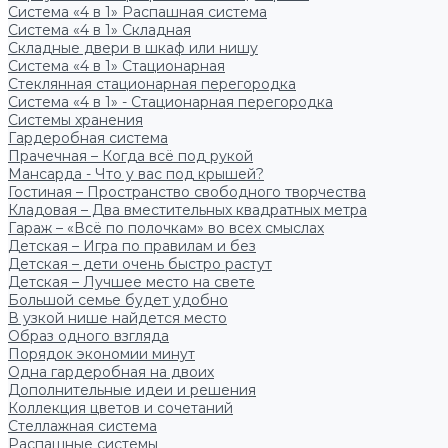
Система «4 в 1» Распашная система
Система «4 в 1» Складная
Складные двери в шкаф или нишу
Система «4 в 1» Стационарная
Стеклянная стационарная перегородка
Система «4 в 1» - Стационарная перегородка
Системы хранения
Гардеробная система
Прачечная – Когда всё под рукой
Мансарда - Что у вас под крышей?
Гостиная – Пространство свободного творчества
Кладовая – Два вместительных квадратных метра
Гараж – «Всё по полочкам» во всех смыслах
Детская – Игра по правилам и без
Детская – дети очень быстро растут
Детская – Лучшее место на свете
Большой семье будет удобно
В узкой нише найдется место
Образ одного взгляда
Порядок экономии минут
Одна гардеробная на двоих
Дополнительные идеи и решения
Коллекция цветов и сочетаний
Стеллажная система
Распашные системы