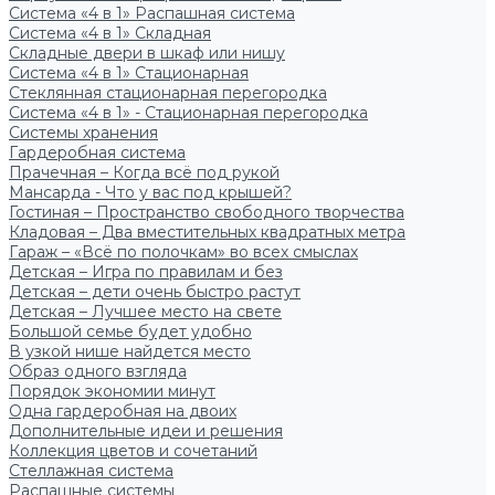
Система «4 в 1» Распашная система
Система «4 в 1» Складная
Складные двери в шкаф или нишу
Система «4 в 1» Стационарная
Стеклянная стационарная перегородка
Система «4 в 1» - Стационарная перегородка
Системы хранения
Гардеробная система
Прачечная – Когда всё под рукой
Мансарда - Что у вас под крышей?
Гостиная – Пространство свободного творчества
Кладовая – Два вместительных квадратных метра
Гараж – «Всё по полочкам» во всех смыслах
Детская – Игра по правилам и без
Детская – дети очень быстро растут
Детская – Лучшее место на свете
Большой семье будет удобно
В узкой нише найдется место
Образ одного взгляда
Порядок экономии минут
Одна гардеробная на двоих
Дополнительные идеи и решения
Коллекция цветов и сочетаний
Стеллажная система
Распашные системы