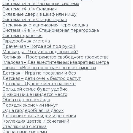
Система «4 в 1» Распашная система
Система «4 в 1» Складная
Складные двери в шкаф или нишу
Система «4 в 1» Стационарная
Стеклянная стационарная перегородка
Система «4 в 1» - Стационарная перегородка
Системы хранения
Гардеробная система
Прачечная – Когда всё под рукой
Мансарда - Что у вас под крышей?
Гостиная – Пространство свободного творчества
Кладовая – Два вместительных квадратных метра
Гараж – «Всё по полочкам» во всех смыслах
Детская – Игра по правилам и без
Детская – дети очень быстро растут
Детская – Лучшее место на свете
Большой семье будет удобно
В узкой нише найдется место
Образ одного взгляда
Порядок экономии минут
Одна гардеробная на двоих
Дополнительные идеи и решения
Коллекция цветов и сочетаний
Стеллажная система
Распашные системы