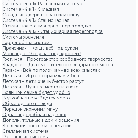
Система «4 в 1» Распашная система
Система «4 в 1» Складная
Складные двери в шкаф или нишу
Система «4 в 1» Стационарная
Стеклянная стационарная перегородка
Система «4 в 1» - Стационарная перегородка
Системы хранения
Гардеробная система
Прачечная – Когда всё под рукой
Мансарда - Что у вас под крышей?
Гостиная – Пространство свободного творчества
Кладовая – Два вместительных квадратных метра
Гараж – «Всё по полочкам» во всех смыслах
Детская – Игра по правилам и без
Детская – дети очень быстро растут
Детская – Лучшее место на свете
Большой семье будет удобно
В узкой нише найдется место
Образ одного взгляда
Порядок экономии минут
Одна гардеробная на двоих
Дополнительные идеи и решения
Коллекция цветов и сочетаний
Стеллажная система
Распашные системы