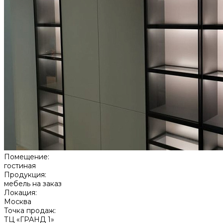
Помещение:
гостиная
Продукция:
мебель на заказ
Локация:
Москва
Точка продаж:
ТЦ «ГРАНД 1»