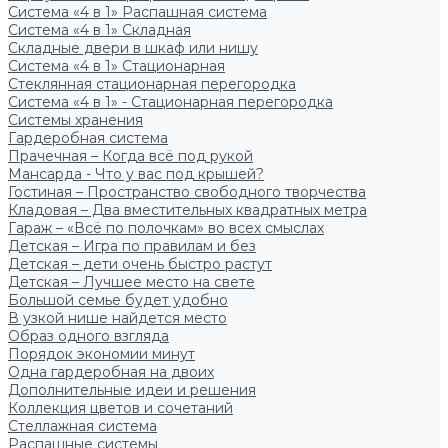
Система «4 в 1» Распашная система
Система «4 в 1» Складная
Складные двери в шкаф или нишу
Система «4 в 1» Стационарная
Стеклянная стационарная перегородка
Система «4 в 1» - Стационарная перегородка
Системы хранения
Гардеробная система
Прачечная – Когда всё под рукой
Мансарда - Что у вас под крышей?
Гостиная – Пространство свободного творчества
Кладовая – Два вместительных квадратных метра
Гараж – «Всё по полочкам» во всех смыслах
Детская – Игра по правилам и без
Детская – дети очень быстро растут
Детская – Лучшее место на свете
Большой семье будет удобно
В узкой нише найдется место
Образ одного взгляда
Порядок экономии минут
Одна гардеробная на двоих
Дополнительные идеи и решения
Коллекция цветов и сочетаний
Стеллажная система
Распашные системы