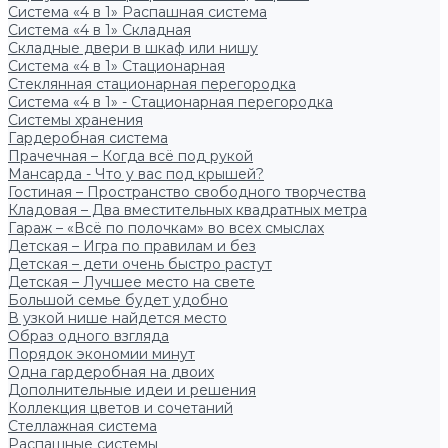
Система «4 в 1» Распашная система
Система «4 в 1» Складная
Складные двери в шкаф или нишу
Система «4 в 1» Стационарная
Стеклянная стационарная перегородка
Система «4 в 1» - Стационарная перегородка
Системы хранения
Гардеробная система
Прачечная – Когда всё под рукой
Мансарда - Что у вас под крышей?
Гостиная – Пространство свободного творчества
Кладовая – Два вместительных квадратных метра
Гараж – «Всё по полочкам» во всех смыслах
Детская – Игра по правилам и без
Детская – дети очень быстро растут
Детская – Лучшее место на свете
Большой семье будет удобно
В узкой нише найдется место
Образ одного взгляда
Порядок экономии минут
Одна гардеробная на двоих
Дополнительные идеи и решения
Коллекция цветов и сочетаний
Стеллажная система
Распашные системы