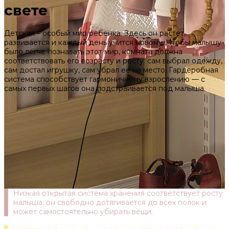
свете
Детская – особый мир ребенка. Здесь он растет,
развивается и каждый день учится новому. Чтобы малышу
было легче познавать этот мир, комната должна
соответствовать его возрасту и росту: сам выбрал одежду,
сам достал игрушку, сам убрал её на место. Гардеробная
система способствует гармоничному взрослению — с
самых первых шагов она подстраивается под малыша.
Низкая открытая система хранения соответствует росту
малыша: он свободно дотягивается до всех полок и
может самостоятельно убирать вещи.