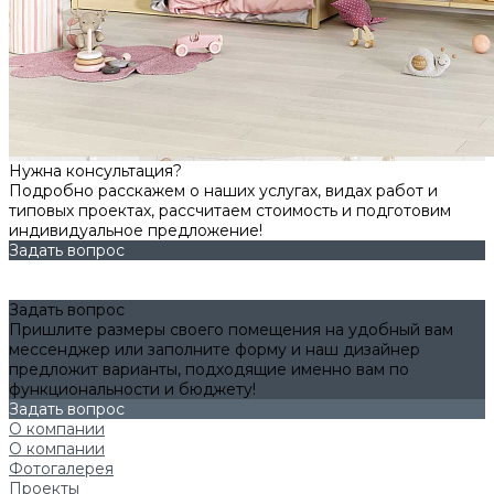
Нужна консультация?
Подробно расскажем о наших услугах, видах работ и
типовых проектах, рассчитаем стоимость и подготовим
индивидуальное предложение!
Задать вопрос
Задать вопрос
Пришлите размеры своего помещения на удобный вам
мессенджер или заполните форму и наш дизайнер
предложит варианты, подходящие именно вам по
функциональности и бюджету!
Задать вопрос
О компании
О компании
Фотогалерея
Проекты