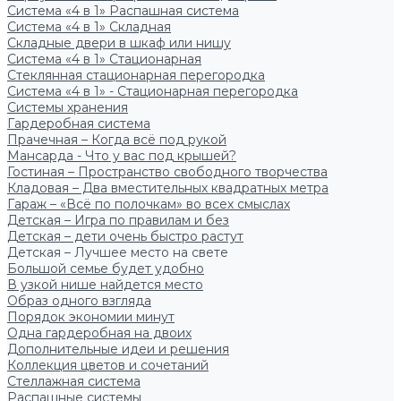
Система «4 в 1» Распашная система
Система «4 в 1» Складная
Складные двери в шкаф или нишу
Система «4 в 1» Стационарная
Стеклянная стационарная перегородка
Система «4 в 1» - Стационарная перегородка
Системы хранения
Гардеробная система
Прачечная – Когда всё под рукой
Мансарда - Что у вас под крышей?
Гостиная – Пространство свободного творчества
Кладовая – Два вместительных квадратных метра
Гараж – «Всё по полочкам» во всех смыслах
Детская – Игра по правилам и без
Детская – дети очень быстро растут
Детская – Лучшее место на свете
Большой семье будет удобно
В узкой нише найдется место
Образ одного взгляда
Порядок экономии минут
Одна гардеробная на двоих
Дополнительные идеи и решения
Коллекция цветов и сочетаний
Стеллажная система
Распашные системы