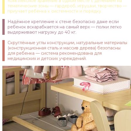
Комплексное хранение в одном месте с делением на
тематические зоны — гардероб, игрушки, творчество —
приучает ребёнка к системности и порядку.
Надёжное крепление к стене безопасно даже если
ребенок вскарабкается на самый верх — полки легко
выдерживают нагрузку до 40 кг.
Скруглённые углы конструкции, натуральные материалы
(конструкционная сталь и массив дерева) безопасны
для ребенка — система рекомендована для
медицинских и детских учреждений.