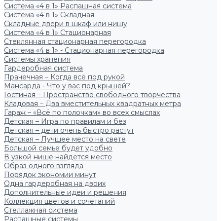
Система «4 в 1» Распашная система
Система «4 в 1» Складная
Складные двери в шкаф или нишу
Система «4 в 1» Стационарная
Стеклянная стационарная перегородка
Система «4 в 1» - Стационарная перегородка
Системы хранения
Гардеробная система
Прачечная – Когда всё под рукой
Мансарда - Что у вас под крышей?
Гостиная – Пространство свободного творчества
Кладовая – Два вместительных квадратных метра
Гараж – «Всё по полочкам» во всех смыслах
Детская – Игра по правилам и без
Детская – дети очень быстро растут
Детская – Лучшее место на свете
Большой семье будет удобно
В узкой нише найдется место
Образ одного взгляда
Порядок экономии минут
Одна гардеробная на двоих
Дополнительные идеи и решения
Коллекция цветов и сочетаний
Стеллажная система
Распашные системы