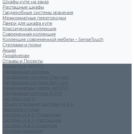
Шкафы купе на заказ
Распашные шкафы
Гардеробные системы хранения
Межкомнатные перегородки
Двери для шкафа купе
Классическая коллекция
Современная коллекция
Коллекция современной мебели – SenseTouch
Стеллажи и полки
Акции
Дизайнерам
Отзывы и Проекты
Фурнитура ARISTO
Раздвижные системы
Раздвижная система Стандарт
Раздвижная система Slim Line
Межкомнатные двери ARISTO
Раздвижная система NOVA
Система «4 в 1»
Общее описание системы «4 в 1»
Квартира-студия
Система «4 в 1» Подвесная
Система «4 в 1» Распашная
Система «4 в 1» Складная
Системы хранения