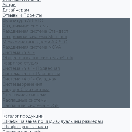
Акции
Дизайнерам
Отзывы и Проекты
Фурнитура ARISTO
Раздвижные системы
Раздвижная система Стандарт
Раздвижная система Slim Line
Межкомнатные двери ARISTO
Раздвижная система NOVA
Система «4 в 1»
Общее описание системы «4 в 1»
Квартира-студия
Система «4 в 1» Подвесная
Система «4 в 1» Распашная
Система «4 в 1» Складная
Системы хранения
Гардеробная система
Стеллажная система
Распашные системы
Распашная система EDGE
...
Каталог продукции
Шкафы на заказ по индивидуальным размерам
Шкафы купе на заказ