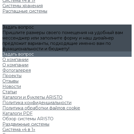
Система «4 в 1»
Системы хранения
Распашные системы
Задать вопрос
Пришлите размеры своего помещения на удобный вам
мессенджер или заполните форму и наш дизайнер
предложит варианты, подходящие именно вам по
функциональности и бюджету!
Задать вопрос
О компании
О компании
Фотогалерея
Проекты
Отзывы
Новости
Статьи
Каталоги и буклеты ARISTO
Политика конфиденциальности
Политика обработки файлов cookie
Каталоги PDF
Обзор системы ARISTO
Раздвижные системы
Система «4 в 1»