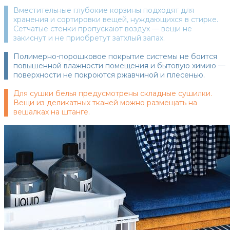
Вместительные глубокие корзины подходят для
хранения и сортировки вещей, нуждающихся в стирке.
Сетчатые стенки пропускают воздух — вещи не
закиснут и не приобретут затхлый запах.
Полимерно-порошковое покрытие системы не боится
повышенной влажности помещения и бытовую химию —
поверхности не покроются ржавчиной и плесенью.
Для сушки белья предусмотрены складные сушилки.
Вещи из деликатных тканей можно размещать на
вешалках на штанге.