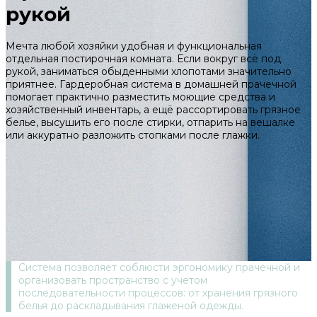
рукой
Мечта любой хозяйки удобная и функциональная
отдельная постирочная комната. Если вокруг всё под
рукой, заниматься обыденными хлопотами значительно
приятнее. Гардеробная система в домашней прачечной
помогает практично разместить моющие средства и
хозяйственный инвентарь, а ещё рассортировать грязное
белье, высушить его после стирки, отпарить на вешалке
или аккуратно разложить стопками после глажки.
Система позволяет соблюсти эргономику прачечной и
организовать пространство с учетом
последовательности процессов: от хранения грязного
белья до раскладывания глаженой одежды.