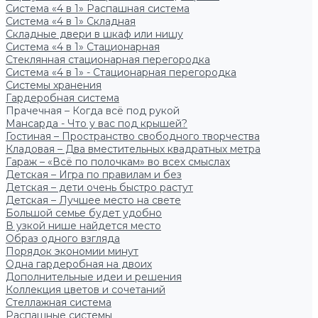
Система «4 в 1» Распашная система
Система «4 в 1» Складная
Складные двери в шкаф или нишу
Система «4 в 1» Стационарная
Стеклянная стационарная перегородка
Система «4 в 1» - Стационарная перегородка
Системы хранения
Гардеробная система
Прачечная – Когда всё под рукой
Мансарда - Что у вас под крышей?
Гостиная – Пространство свободного творчества
Кладовая – Два вместительных квадратных метра
Гараж – «Всё по полочкам» во всех смыслах
Детская – Игра по правилам и без
Детская – дети очень быстро растут
Детская – Лучшее место на свете
Большой семье будет удобно
В узкой нише найдется место
Образ одного взгляда
Порядок экономии минут
Одна гардеробная на двоих
Дополнительные идеи и решения
Коллекция цветов и сочетаний
Стеллажная система
Распашные системы