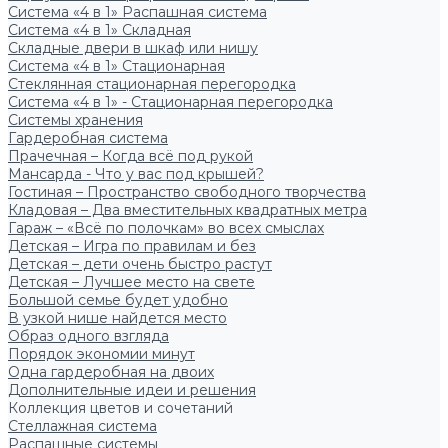
Система «4 в 1» Распашная система
Система «4 в 1» Складная
Складные двери в шкаф или нишу
Система «4 в 1» Стационарная
Стеклянная стационарная перегородка
Система «4 в 1» - Стационарная перегородка
Системы хранения
Гардеробная система
Прачечная – Когда всё под рукой
Мансарда - Что у вас под крышей?
Гостиная – Пространство свободного творчества
Кладовая – Два вместительных квадратных метра
Гараж – «Всё по полочкам» во всех смыслах
Детская – Игра по правилам и без
Детская – дети очень быстро растут
Детская – Лучшее место на свете
Большой семье будет удобно
В узкой нише найдется место
Образ одного взгляда
Порядок экономии минут
Одна гардеробная на двоих
Дополнительные идеи и решения
Коллекция цветов и сочетаний
Стеллажная система
Распашные системы