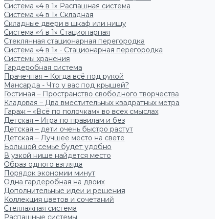
Система «4 в 1» Распашная система
Система «4 в 1» Складная
Складные двери в шкаф или нишу
Система «4 в 1» Стационарная
Стеклянная стационарная перегородка
Система «4 в 1» - Стационарная перегородка
Системы хранения
Гардеробная система
Прачечная – Когда всё под рукой
Мансарда - Что у вас под крышей?
Гостиная – Пространство свободного творчества
Кладовая – Два вместительных квадратных метра
Гараж – «Всё по полочкам» во всех смыслах
Детская – Игра по правилам и без
Детская – дети очень быстро растут
Детская – Лучшее место на свете
Большой семье будет удобно
В узкой нише найдется место
Образ одного взгляда
Порядок экономии минут
Одна гардеробная на двоих
Дополнительные идеи и решения
Коллекция цветов и сочетаний
Стеллажная система
Распашные системы