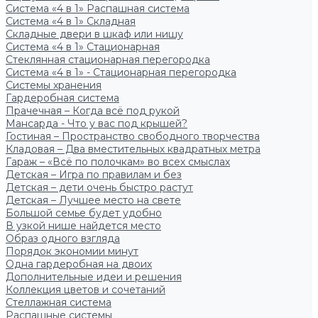
Система «4 в 1» Распашная система
Система «4 в 1» Складная
Складные двери в шкаф или нишу
Система «4 в 1» Стационарная
Стеклянная стационарная перегородка
Система «4 в 1» - Стационарная перегородка
Системы хранения
Гардеробная система
Прачечная – Когда всё под рукой
Мансарда - Что у вас под крышей?
Гостиная – Пространство свободного творчества
Кладовая – Два вместительных квадратных метра
Гараж – «Всё по полочкам» во всех смыслах
Детская – Игра по правилам и без
Детская – дети очень быстро растут
Детская – Лучшее место на свете
Большой семье будет удобно
В узкой нише найдется место
Образ одного взгляда
Порядок экономии минут
Одна гардеробная на двоих
Дополнительные идеи и решения
Коллекция цветов и сочетаний
Стеллажная система
Распашные системы