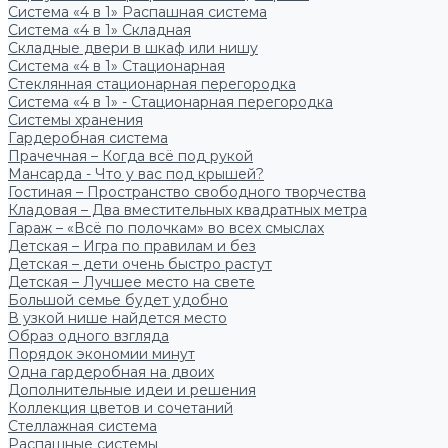
Система «4 в 1» Распашная система
Система «4 в 1» Складная
Складные двери в шкаф или нишу
Система «4 в 1» Стационарная
Стеклянная стационарная перегородка
Система «4 в 1» - Стационарная перегородка
Системы хранения
Гардеробная система
Прачечная – Когда всё под рукой
Мансарда - Что у вас под крышей?
Гостиная – Пространство свободного творчества
Кладовая – Два вместительных квадратных метра
Гараж – «Всё по полочкам» во всех смыслах
Детская – Игра по правилам и без
Детская – дети очень быстро растут
Детская – Лучшее место на свете
Большой семье будет удобно
В узкой нише найдется место
Образ одного взгляда
Порядок экономии минут
Одна гардеробная на двоих
Дополнительные идеи и решения
Коллекция цветов и сочетаний
Стеллажная система
Распашные системы