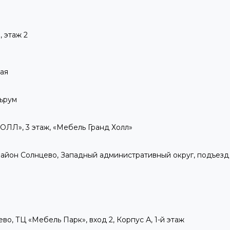
 этаж 2
кая
льрум
ОЛЛ», 3 этаж, «Мебель Гранд Холл»
А, район Солнцево, Западный административный округ, подъезд 2
ево, ТЦ «Мебель Парк», вход 2, Корпус А, 1-й этаж