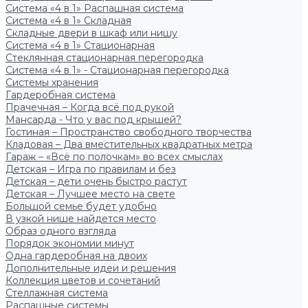
Система «4 в 1» Распашная система
Система «4 в 1» Складная
Складные двери в шкаф или нишу
Система «4 в 1» Стационарная
Стеклянная стационарная перегородка
Система «4 в 1» - Стационарная перегородка
Системы хранения
Гардеробная система
Прачечная – Когда всё под рукой
Мансарда - Что у вас под крышей?
Гостиная – Пространство свободного творчества
Кладовая – Два вместительных квадратных метра
Гараж – «Всё по полочкам» во всех смыслах
Детская – Игра по правилам и без
Детская – дети очень быстро растут
Детская – Лучшее место на свете
Большой семье будет удобно
В узкой нише найдется место
Образ одного взгляда
Порядок экономии минут
Одна гардеробная на двоих
Дополнительные идеи и решения
Коллекция цветов и сочетаний
Стеллажная система
Распашные системы