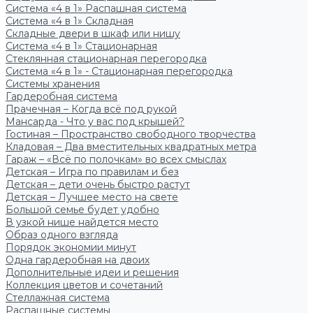
Система «4 в 1» Распашная система
Система «4 в 1» Складная
Складные двери в шкаф или нишу
Система «4 в 1» Стационарная
Стеклянная стационарная перегородка
Система «4 в 1» - Стационарная перегородка
Системы хранения
Гардеробная система
Прачечная – Когда всё под рукой
Мансарда - Что у вас под крышей?
Гостиная – Пространство свободного творчества
Кладовая – Два вместительных квадратных метра
Гараж – «Всё по полочкам» во всех смыслах
Детская – Игра по правилам и без
Детская – дети очень быстро растут
Детская – Лучшее место на свете
Большой семье будет удобно
В узкой нише найдется место
Образ одного взгляда
Порядок экономии минут
Одна гардеробная на двоих
Дополнительные идеи и решения
Коллекция цветов и сочетаний
Стеллажная система
Распашные системы