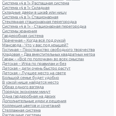
Система «4 в 1» Распашная система
Система «4 в 1» Складная
Складные двери в шкаф или нишу
Система «4 в 1» Стационарная
Стеклянная стационарная перегородка
Система «4 в 1» - Стационарная перегородка
Системы хранения
Гардеробная система
Прачечная – Когда всё под рукой
Мансарда - Что у вас под крышей?
Гостиная – Пространство свободного творчества
Кладовая – Два вместительных квадратных метра
Гараж – «Всё по полочкам» во всех смыслах
Детская – Игра по правилам и без
Детская – дети очень быстро растут
Детская – Лучшее место на свете
Большой семье будет удобно
В узкой нише найдется место
Образ одного взгляда
Порядок экономии минут
Одна гардеробная на двоих
Дополнительные идеи и решения
Коллекция цветов и сочетаний
Стеллажная система
Распашные системы