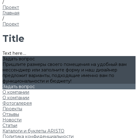
/
Проект
Главная
/
Проект
Title
Text here....
Задать вопрос
Пришлите размеры своего помещения на удобный вам
мессенджер или заполните форму и наш дизайнер
предложит варианты, подходящие именно вам по
функциональности и бюджету!
Задать вопрос
О компании
О компании
Фотогалерея
Проекты
Отзывы
Новости
Статьи
Каталоги и буклеты ARISTO
Политика конфиденциальности