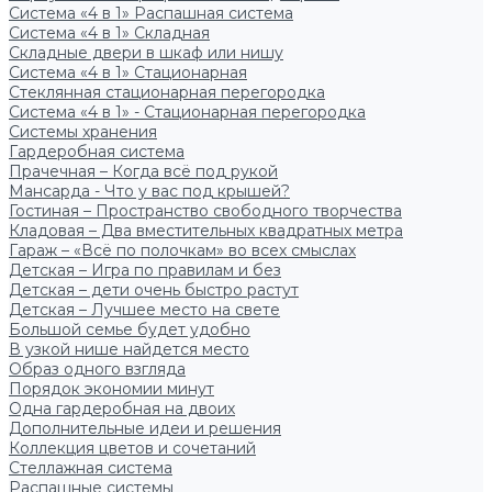
Система «4 в 1» Распашная система
Система «4 в 1» Складная
Складные двери в шкаф или нишу
Система «4 в 1» Стационарная
Стеклянная стационарная перегородка
Система «4 в 1» - Стационарная перегородка
Системы хранения
Гардеробная система
Прачечная – Когда всё под рукой
Мансарда - Что у вас под крышей?
Гостиная – Пространство свободного творчества
Кладовая – Два вместительных квадратных метра
Гараж – «Всё по полочкам» во всех смыслах
Детская – Игра по правилам и без
Детская – дети очень быстро растут
Детская – Лучшее место на свете
Большой семье будет удобно
В узкой нише найдется место
Образ одного взгляда
Порядок экономии минут
Одна гардеробная на двоих
Дополнительные идеи и решения
Коллекция цветов и сочетаний
Стеллажная система
Распашные системы