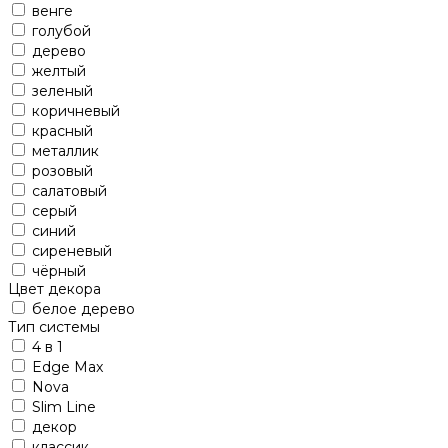
венге
голубой
дерево
желтый
зеленый
коричневый
красный
металлик
розовый
салатовый
серый
синий
сиреневый
чёрный
Цвет декора
белое дерево
Тип системы
4 в 1
Edge Max
Nova
Slim Line
декор
классик