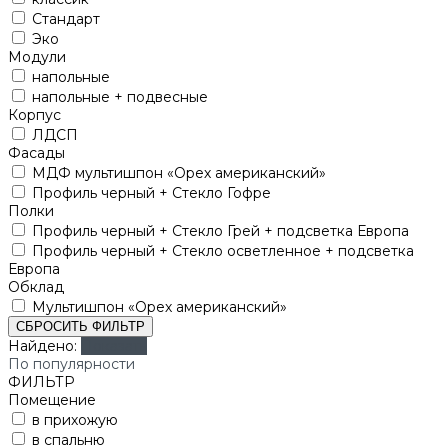
Стандарт
Эко
Модули
напольные
напольные + подвесные
Корпус
ЛДСП
Фасады
МДФ мультишпон «Орех американский»
Профиль черный + Стекло Гофре
Полки
Профиль черный + Стекло Грей + подсветка Европа
Профиль черный + Стекло осветленное + подсветка
Европа
Обклад
Мультишпон «Орех американский»
СБРОСИТЬ ФИЛЬТР
Найдено:
Показать
По популярности
ФИЛЬТР
Помещение
в прихожую
в спальню