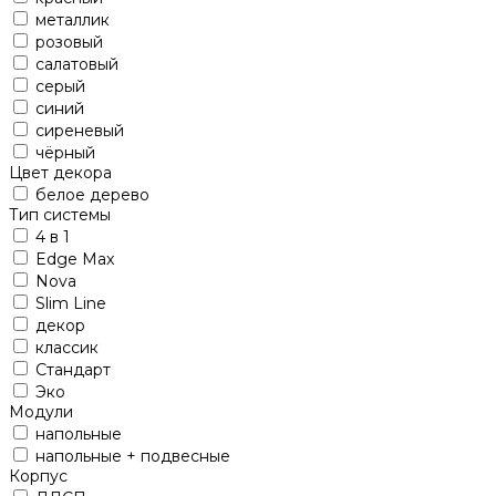
металлик
розовый
салатовый
серый
синий
сиреневый
чёрный
Цвет декора
белое дерево
Тип системы
4 в 1
Edge Max
Nova
Slim Line
декор
классик
Стандарт
Эко
Модули
напольные
напольные + подвесные
Корпус