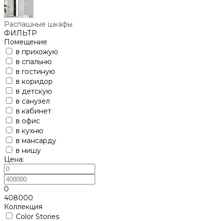
Распашные шкафы
ФИЛЬТР
Помещение
в прихожую
в спальню
в гостиную
в коридор
в детскую
в санузел
в кабинет
в офис
в кухню
в мансарду
в нишу
Цена:
0
408000
Коллекция
Color Stories