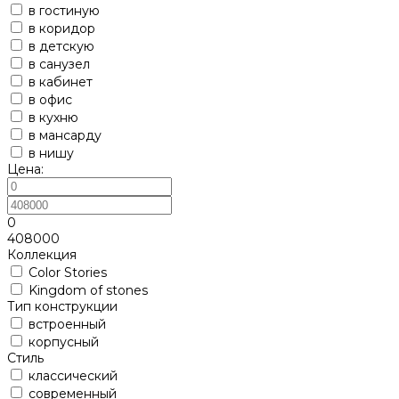
в гостиную
в коридор
в детскую
в санузел
в кабинет
в офис
в кухню
в мансарду
в нишу
Цена:
0
408000
Коллекция
Color Stories
Kingdom of stones
Тип конструкции
встроенный
корпусный
Стиль
классический
современный