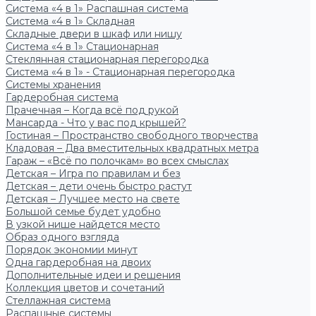
Система «4 в 1» Распашная система
Система «4 в 1» Складная
Складные двери в шкаф или нишу
Система «4 в 1» Стационарная
Стеклянная стационарная перегородка
Система «4 в 1» - Стационарная перегородка
Системы хранения
Гардеробная система
Прачечная – Когда всё под рукой
Мансарда - Что у вас под крышей?
Гостиная – Пространство свободного творчества
Кладовая – Два вместительных квадратных метра
Гараж – «Всё по полочкам» во всех смыслах
Детская – Игра по правилам и без
Детская – дети очень быстро растут
Детская – Лучшее место на свете
Большой семье будет удобно
В узкой нише найдется место
Образ одного взгляда
Порядок экономии минут
Одна гардеробная на двоих
Дополнительные идеи и решения
Коллекция цветов и сочетаний
Стеллажная система
Распашные системы