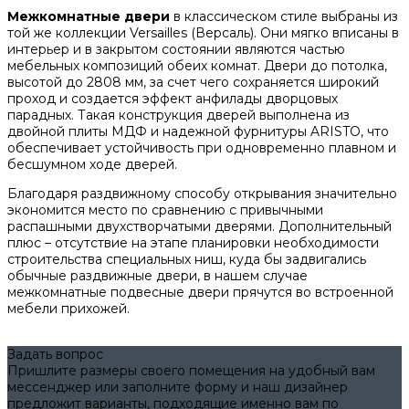
Межкомнатные двери
в классическом стиле выбраны из
той же коллекции Versailles (Версаль). Они мягко вписаны в
интерьер и в закрытом состоянии являются частью
мебельных композиций обеих комнат. Двери до потолка,
высотой до 2808 мм, за счет чего сохраняется широкий
проход и создается эффект анфилады дворцовых
парадных. Такая конструкция дверей выполнена из
двойной плиты МДФ и надежной фурнитуры ARISTO, что
обеспечивает устойчивость при одновременно плавном и
бесшумном ходе дверей.
Благодаря раздвижному способу открывания значительно
экономится место по сравнению с привычными
распашными двухстворчатыми дверями. Дополнительный
плюс – отсутствие на этапе планировки необходимости
строительства специальных ниш, куда бы задвигались
обычные раздвижные двери, в нашем случае
межкомнатные подвесные двери прячутся во встроенной
мебели прихожей.
Задать вопрос
Пришлите размеры своего помещения на удобный вам
мессенджер или заполните форму и наш дизайнер
предложит варианты, подходящие именно вам по