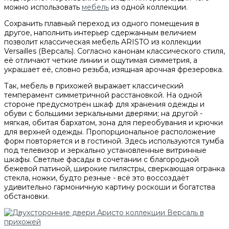
можно использовать
мебель
из одной коллекции.
Сохранить плавный переход из одного помещения в
другое, наполнить интерьер сдержанным величием
позволит классическая мебель ARISTO из коллекции
Versailles (Версаль). Согласно канонам классического стиля,
её отличают четкие линии и ощутимая симметрия, а
украшает её, словно резьба, изящная арочная фрезеровка.
Так, мебель в прихожей выражает классический
темперамент симметричной расстановкой. На одной
стороне предусмотрен шкаф для хранения одежды и
обуви с большими зеркальными дверями; на другой -
мягкая, обитая бархатом, зона для переобувания и крючки
для верхней одежды. Пропорциональное расположение
форм повторяется и в гостиной. Здесь используются тумба
под телевизор и зеркально установленные витринные
шкафы. Светлые фасады в сочетании с благородной
бежевой патиной, широкие пилястры, сверкающая огранка
стекла, ножки, будто резные - всё это воссоздаёт
удивительно гармоничную картину роскоши и богатства
обстановки.