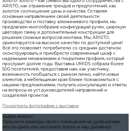
золото! Золото – как символ выгодного сотрудничества с
ARISTO, как отражение трендов и предпочтений, как
золотое соотношение цены и качества. Оставляя
основным направлением своей деятельности
производство и поставку алюминиевого профиля, мы
предлагаем многообразие конфигураций ручек, широкую
цветовую гамму и дополнительные конструкции для
решения сложных вопросов монтажа. Мы, ARISTO,
ориентируется на высокое качество по доступной цене!
Всё это позволяет потребителю со средним достатком
сконструировать и приобрести современный шкаф с
надежными механизмами и покрытием профиля, который
прослужит долгие годы. Выставка UMIDS собрала более
500 посетителей, предоставив нам, как участнику,
возможность пообщаться с рынком лично, найти новых
клиентов, а мебельщикам края ближе познакомиться с
нашими предложениями, получить консультацию и ответы
на вопросы из уст руководителей направлений и
создателей проектов.
Посмотреть фотографии с выставки
Задать вопрос
Пришлите размеры своего помещения на удобный вам
мессенджер или заполните форму и наш дизайнер