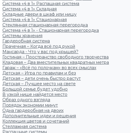
Система «4 в 1» Распашная система
Система «4 в 1» Складная
Складные двери в шкаф или нишу
Система «4 в 1» Стационарная
Стеклянная стационарная перегородка
Система «4 в 1» - Стационарная перегородка
Системы хранения
Гардеробная система
Прачечная – Когда всё под рукой
Мансарда - Что у вас под крышей?
Гостиная – Пространство свободного творчества
Кладовая – Два вместительных квадратных метра
Гараж – «Всё по полочкам» во всех смыслах
Детская – Игра по правилам и без
Детская – дети очень быстро растут
Детская – Лучшее место на свете
Большой семье будет удобно
В узкой нише найдется место
Образ одного взгляда
Порядок экономии минут
Одна гардеробная на двоих
Дополнительные идеи и решения
Коллекция цветов и сочетаний
Стеллажная система
Распашные системы