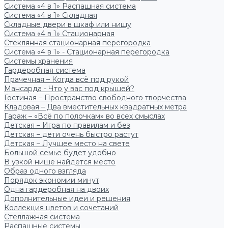
Система «4 в 1» Распашная система
Система «4 в 1» Складная
Складные двери в шкаф или нишу
Система «4 в 1» Стационарная
Стеклянная стационарная перегородка
Система «4 в 1» - Стационарная перегородка
Системы хранения
Гардеробная система
Прачечная – Когда всё под рукой
Мансарда - Что у вас под крышей?
Гостиная – Пространство свободного творчества
Кладовая – Два вместительных квадратных метра
Гараж – «Всё по полочкам» во всех смыслах
Детская – Игра по правилам и без
Детская – дети очень быстро растут
Детская – Лучшее место на свете
Большой семье будет удобно
В узкой нише найдется место
Образ одного взгляда
Порядок экономии минут
Одна гардеробная на двоих
Дополнительные идеи и решения
Коллекция цветов и сочетаний
Стеллажная система
Распашные системы