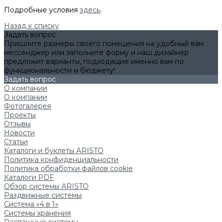
Подробные условия
здесь
.
Назад к списку
Задать вопрос
Пришлите размеры своего помещения на удобный вам
мессенджер или заполните форму и наш дизайнер
предложит варианты, подходящие именно вам по
функциональности и бюджету!
Задать вопрос
О компании
О компании
Фотогалерея
Проекты
Отзывы
Новости
Статьи
Каталоги и буклеты ARISTO
Политика конфиденциальности
Политика обработки файлов cookie
Каталоги PDF
Обзор системы ARISTO
Раздвижные системы
Система «4 в 1»
Системы хранения