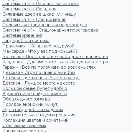
Система «4 в 1» Распашная система
Система «4 в 1» Складная
Складные двери в шкаф или нишу
Система «4 в 1» Стационарная
Стеклянная стационарная перегородка
Система «4 в 1» - Стационарная перегородка
Системы хранения
Гардеробная система
Прачечная – Когда всё под рукой
Мансарда - Что у вас под крышей?
Гостиная – Пространство свободного творчества
Кладовая – Два вместительных квадратных метра
Гараж – «Всё по полочкам» во всех смыслах
Детская – Игра по правилам и без
Детская – дети очень быстро растут
Детская – Лучшее место на свете
Большой семье будет удобно
В узкой нише найдется место
Образ одного взгляда
Порядок экономии минут
Одна гардеробная на двоих
Дополнительные идеи и решения
Коллекция цветов и сочетаний
Стеллажная система
Распашные системы