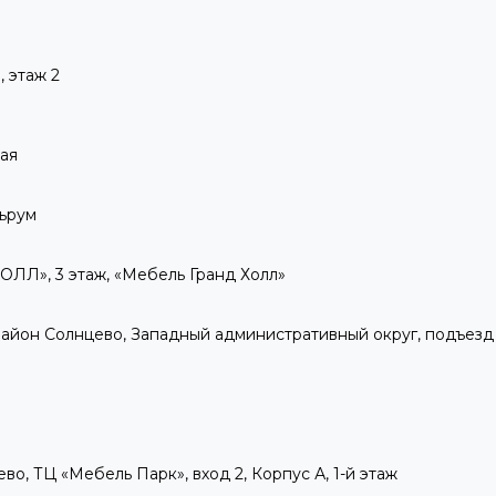
 этаж 2
кая
льрум
ОЛЛ», 3 этаж, «Мебель Гранд Холл»
А, район Солнцево, Западный административный округ, подъезд 2
ево, ТЦ «Мебель Парк», вход 2, Корпус А, 1-й этаж