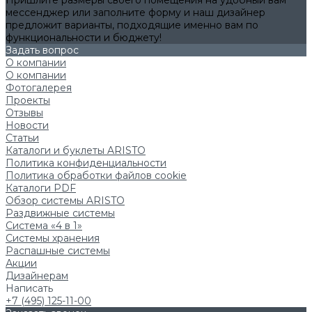
Пришлите размеры своего помещения на удобный вам
мессенджер или заполните форму и наш дизайнер
предложит варианты, подходящие именно вам по
функциональности и бюджету!
Задать вопрос
О компании
О компании
Фотогалерея
Проекты
Отзывы
Новости
Статьи
Каталоги и буклеты ARISTO
Политика конфиденциальности
Политика обработки файлов cookie
Каталоги PDF
Обзор системы ARISTO
Раздвижные системы
Система «4 в 1»
Системы хранения
Распашные системы
Акции
Дизайнерам
Написать
+7 (495) 125-11-00