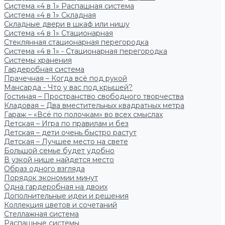
Система «4 в 1» Распашная система
Система «4 в 1» Складная
Складные двери в шкаф или нишу
Система «4 в 1» Стационарная
Стеклянная стационарная перегородка
Система «4 в 1» - Стационарная перегородка
Системы хранения
Гардеробная система
Прачечная – Когда всё под рукой
Мансарда - Что у вас под крышей?
Гостиная – Пространство свободного творчества
Кладовая – Два вместительных квадратных метра
Гараж – «Всё по полочкам» во всех смыслах
Детская – Игра по правилам и без
Детская – дети очень быстро растут
Детская – Лучшее место на свете
Большой семье будет удобно
В узкой нише найдется место
Образ одного взгляда
Порядок экономии минут
Одна гардеробная на двоих
Дополнительные идеи и решения
Коллекция цветов и сочетаний
Стеллажная система
Распашные системы