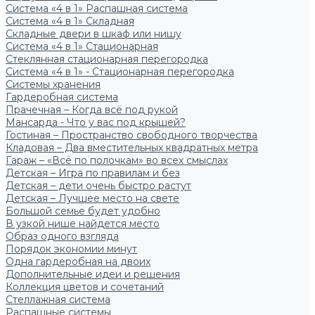
Система «4 в 1» Распашная система
Система «4 в 1» Складная
Складные двери в шкаф или нишу
Система «4 в 1» Стационарная
Стеклянная стационарная перегородка
Система «4 в 1» - Стационарная перегородка
Системы хранения
Гардеробная система
Прачечная – Когда всё под рукой
Мансарда - Что у вас под крышей?
Гостиная – Пространство свободного творчества
Кладовая – Два вместительных квадратных метра
Гараж – «Всё по полочкам» во всех смыслах
Детская – Игра по правилам и без
Детская – дети очень быстро растут
Детская – Лучшее место на свете
Большой семье будет удобно
В узкой нише найдется место
Образ одного взгляда
Порядок экономии минут
Одна гардеробная на двоих
Дополнительные идеи и решения
Коллекция цветов и сочетаний
Стеллажная система
Распашные системы