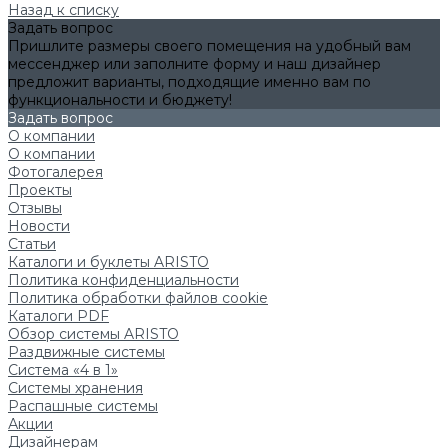
Назад к списку
Задать вопрос
Пришлите размеры своего помещения на удобный вам
мессенджер или заполните форму и наш дизайнер
предложит варианты, подходящие именно вам по
функциональности и бюджету!
Задать вопрос
О компании
О компании
Фотогалерея
Проекты
Отзывы
Новости
Статьи
Каталоги и буклеты ARISTO
Политика конфиденциальности
Политика обработки файлов cookie
Каталоги PDF
Обзор системы ARISTO
Раздвижные системы
Система «4 в 1»
Системы хранения
Распашные системы
Акции
Дизайнерам