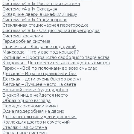
Система «4 в 1» Распашная система
Система «4 в 1» Складная
Складные двери в шкаф или нишу
Система «4 в 1» Стационарная
Стеклянная стационарная перегородка
Система «4 в 1» - Стационарная перегородка
Системы хранения
Гардеробная система
Прачечная – Когда всё под рукой
Мансарда - Что у вас под крышей?
Гостиная – Пространство свободного творчества
Кладовая – Два вместительных квадратных метра
Гараж – «Всё по полочкам» во всех смыслах
Детская – Игра по правилам и без
Детская – дети очень быстро растут
Детская – Лучшее место на свете
Большой семье будет удобно
В узкой нише найдется место
Образ одного взгляда
Порядок экономии минут
Одна гардеробная на двоих
Дополнительные идеи и решения
Коллекция цветов и сочетаний
Стеллажная система
Распашные системы