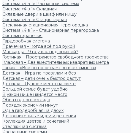
Система «4 в 1» Распашная система
Система «4 в 1» Складная
Складные двери в шкаф или нишу
Система «4 в 1» Стационарная
Стеклянная стационарная перегородка
Система «4 в 1» - Стационарная перегородка
Системы хранения
Гардеробная система
Прачечная – Когда всё под рукой
Мансарда - Что у вас под крышей?
Гостиная – Пространство свободного творчества
Кладовая – Два вместительных квадратных метра
Гараж – «Всё по полочкам» во всех смыслах
Детская – Игра по правилам и без
Детская – дети очень быстро растут
Детская – Лучшее место на свете
Большой семье будет удобно
В узкой нише найдется место
Образ одного взгляда
Порядок экономии минут
Одна гардеробная на двоих
Дополнительные идеи и решения
Коллекция цветов и сочетаний
Стеллажная система
Распашные системы