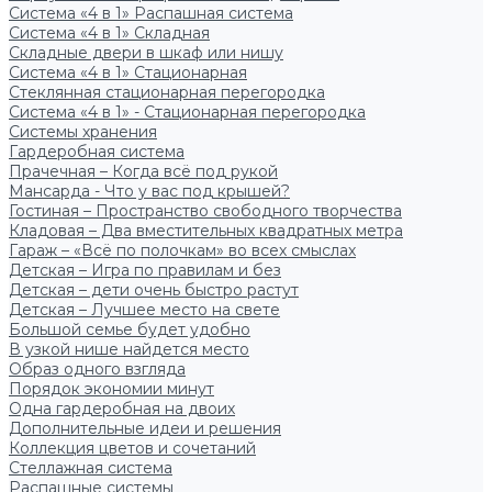
Система «4 в 1» Распашная система
Система «4 в 1» Складная
Складные двери в шкаф или нишу
Система «4 в 1» Стационарная
Стеклянная стационарная перегородка
Система «4 в 1» - Стационарная перегородка
Системы хранения
Гардеробная система
Прачечная – Когда всё под рукой
Мансарда - Что у вас под крышей?
Гостиная – Пространство свободного творчества
Кладовая – Два вместительных квадратных метра
Гараж – «Всё по полочкам» во всех смыслах
Детская – Игра по правилам и без
Детская – дети очень быстро растут
Детская – Лучшее место на свете
Большой семье будет удобно
В узкой нише найдется место
Образ одного взгляда
Порядок экономии минут
Одна гардеробная на двоих
Дополнительные идеи и решения
Коллекция цветов и сочетаний
Стеллажная система
Распашные системы