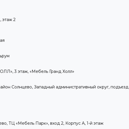
 этаж 2
кая
льрум
ОЛЛ», 3 этаж, «Мебель Гранд Холл»
А, район Солнцево, Западный административный округ, подъезд 2
ево, ТЦ «Мебель Парк», вход 2, Корпус А, 1-й этаж