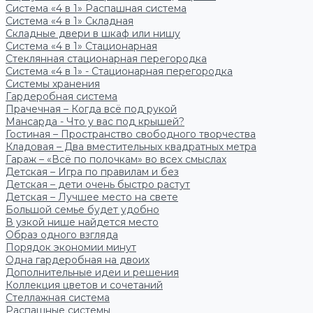
Система «4 в 1» Распашная система
Система «4 в 1» Складная
Складные двери в шкаф или нишу
Система «4 в 1» Стационарная
Стеклянная стационарная перегородка
Система «4 в 1» - Стационарная перегородка
Системы хранения
Гардеробная система
Прачечная – Когда всё под рукой
Мансарда - Что у вас под крышей?
Гостиная – Пространство свободного творчества
Кладовая – Два вместительных квадратных метра
Гараж – «Всё по полочкам» во всех смыслах
Детская – Игра по правилам и без
Детская – дети очень быстро растут
Детская – Лучшее место на свете
Большой семье будет удобно
В узкой нише найдется место
Образ одного взгляда
Порядок экономии минут
Одна гардеробная на двоих
Дополнительные идеи и решения
Коллекция цветов и сочетаний
Стеллажная система
Распашные системы