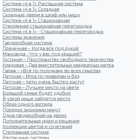
Система «4 в 1» Распашная система
Система «4 в 1» Складная
Складные двери в шкаф или нишу
Система «4 в 1» Стационарная
Стеклянная стационарная перегородка
Система «4 в 1» - Стационарная перегородка
Системы хранения
Гардеробная система
Прачечная – Когда всё под рукой
Мансарда - Что у вас под крышей?
Гостиная – Пространство свободного творчества
Кладовая – Два вместительных квадратных метра
Гараж – «Всё по полочкам» во всех смыслах
Детская – Игра по правилам и без
Детская – дети очень быстро растут
Детская – Лучшее место на свете
Большой семье будет удобно
В узкой нише найдется место
Образ одного взгляда
Порядок экономии минут
Одна гардеробная на двоих
Дополнительные идеи и решения
Коллекция цветов и сочетаний
Стеллажная система
Распашные системы