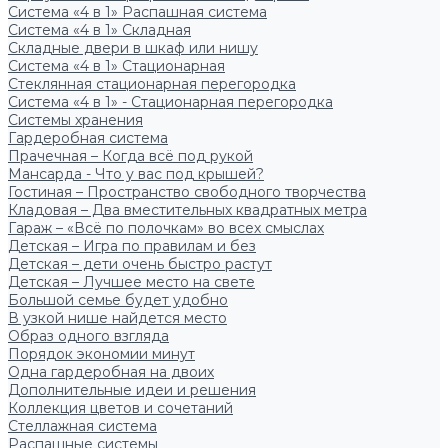
Система «4 в 1» Распашная система
Система «4 в 1» Складная
Складные двери в шкаф или нишу
Система «4 в 1» Стационарная
Стеклянная стационарная перегородка
Система «4 в 1» - Стационарная перегородка
Системы хранения
Гардеробная система
Прачечная – Когда всё под рукой
Мансарда - Что у вас под крышей?
Гостиная – Пространство свободного творчества
Кладовая – Два вместительных квадратных метра
Гараж – «Всё по полочкам» во всех смыслах
Детская – Игра по правилам и без
Детская – дети очень быстро растут
Детская – Лучшее место на свете
Большой семье будет удобно
В узкой нише найдется место
Образ одного взгляда
Порядок экономии минут
Одна гардеробная на двоих
Дополнительные идеи и решения
Коллекция цветов и сочетаний
Стеллажная система
Распашные системы