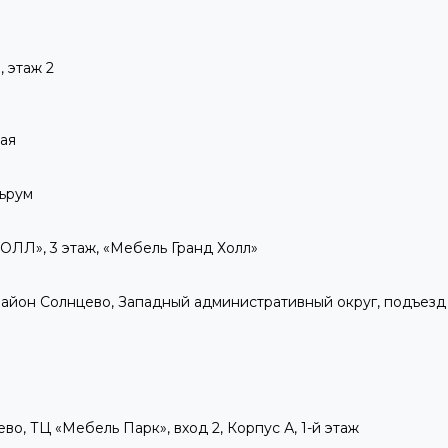
 этаж 2
кая
льрум
ОЛЛ», 3 этаж, «Мебель Гранд Холл»
А, район Солнцево, Западный административный округ, подъезд 2
ево, ТЦ «Мебель Парк», вход 2, Корпус А, 1-й этаж