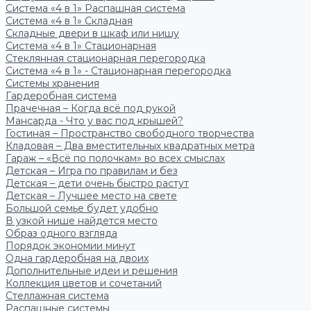
Система «4 в 1» Распашная система
Система «4 в 1» Складная
Складные двери в шкаф или нишу
Система «4 в 1» Стационарная
Стеклянная стационарная перегородка
Система «4 в 1» - Стационарная перегородка
Системы хранения
Гардеробная система
Прачечная – Когда всё под рукой
Мансарда - Что у вас под крышей?
Гостиная – Пространство свободного творчества
Кладовая – Два вместительных квадратных метра
Гараж – «Всё по полочкам» во всех смыслах
Детская – Игра по правилам и без
Детская – дети очень быстро растут
Детская – Лучшее место на свете
Большой семье будет удобно
В узкой нише найдется место
Образ одного взгляда
Порядок экономии минут
Одна гардеробная на двоих
Дополнительные идеи и решения
Коллекция цветов и сочетаний
Стеллажная система
Распашные системы