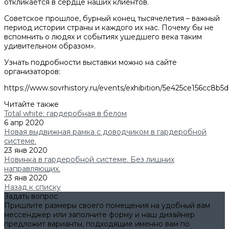
откликается в сердце наших клиентов.
Советское прошлое, бурный конец тысячелетия – важный
период истории страны и каждого их нас. Почему бы не
вспомнить о людях и событиях ушедшего века таким
удивительном образом».
Узнать подробности выставки можно на сайте
организаторов:
https://www.sovrhistory.ru/events/exhibition/5e425ce156cc8b
Читайте также
Total white: гардеробная в белом
6 апр 2020
Новая выдвижная рамка с доводчиком в гардеробной
системе.
23 янв 2020
Новинка в гардеробной системе. Без лишних
направляющих.
23 янв 2020
Назад к списку
Задать вопрос
Пришлите размеры своего помещения на удобный вам
мессенджер или заполните форму и наш дизайнер
предложит варианты, подходящие именно вам по