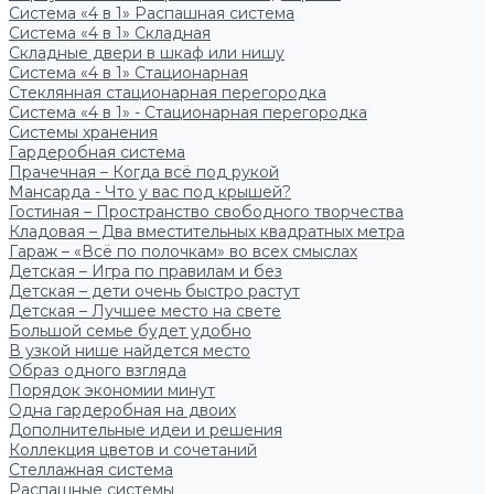
Система «4 в 1» Распашная система
Система «4 в 1» Складная
Складные двери в шкаф или нишу
Система «4 в 1» Стационарная
Стеклянная стационарная перегородка
Система «4 в 1» - Стационарная перегородка
Системы хранения
Гардеробная система
Прачечная – Когда всё под рукой
Мансарда - Что у вас под крышей?
Гостиная – Пространство свободного творчества
Кладовая – Два вместительных квадратных метра
Гараж – «Всё по полочкам» во всех смыслах
Детская – Игра по правилам и без
Детская – дети очень быстро растут
Детская – Лучшее место на свете
Большой семье будет удобно
В узкой нише найдется место
Образ одного взгляда
Порядок экономии минут
Одна гардеробная на двоих
Дополнительные идеи и решения
Коллекция цветов и сочетаний
Стеллажная система
Распашные системы